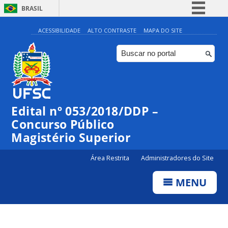
BRASIL
Simplifique!
ACESSIBILIDADE
ALTO CONTRASTE
MAPA DO SITE
Comunica BR
Participe
Acesso à informação
Legislação
Edital nº 053/2018/DDP –
Canais
Concurso Público
Magistério Superior
Área Restrita
Administradores do Site
MENU