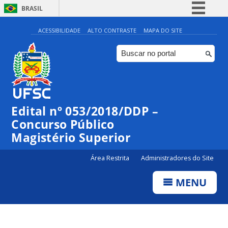
BRASIL
Simplifique!
ACESSIBILIDADE
ALTO CONTRASTE
MAPA DO SITE
Comunica BR
Participe
Acesso à informação
Legislação
Edital nº 053/2018/DDP –
Canais
Concurso Público
Magistério Superior
Área Restrita
Administradores do Site
MENU