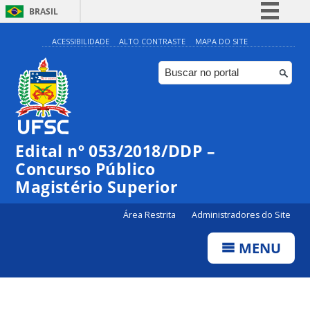
BRASIL
Simplifique!
ACESSIBILIDADE
ALTO CONTRASTE
MAPA DO SITE
Comunica BR
Participe
Acesso à informação
Legislação
Edital nº 053/2018/DDP –
Canais
Concurso Público
Magistério Superior
Área Restrita
Administradores do Site
MENU